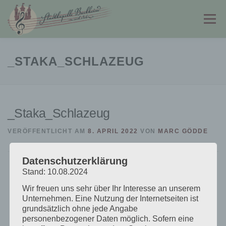
Zum
Inhalt
Menü
springen
STADTKAPELLE
JUGENDKAPELLE
_STAKA_SCHLAZEUG
FÖRDERVEREIN
PARTNER & LINKS
KONTAKT
_Staka_Schlazeug
VERÖFFENTLICHT AM
8. APRIL 2022
VON
MARC GÖDDE
Datenschutzerklärung
Stand: 10.08.2024
Wir freuen uns sehr über Ihr Interesse an unserem
Unternehmen. Eine Nutzung der Internetseiten ist
grundsätzlich ohne jede Angabe
personenbezogener Daten möglich. Sofern eine