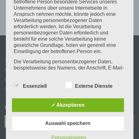
betroffene Person besondere Services unseres
Unternehmens über unsere Internetseite in
Anspruch nehmen möchte, könnte jedoch eine
Verarbeitung personenbezogener Daten
erforderlich werden. Ist die Verarbeitung
personenbezogener Daten erforderlich und
besteht für eine solche Verarbeitung keine
gesetzliche Grundlage, holen wir generell eine
Einwilligung der betroffenen Person ein.
Kontakt
Die Verarbeitung personenbezogener Daten,
beispielsweise des Namens, der Anschrift, E-Mail-
Partner & Links
Adresse oder Telefonnummer einer betroffenen
Datenschutz
Person, erfolgt stets im Einklang mit der
Essenziell
Externe Dienste
Datenschutz-Grundverordnung und in
Impressum
Übereinstimmung mit den für uns geltenden
landesspezifischen Datenschutzbestimmungen.
Mittels dieser Datenschutzerklärung möchte unser
✓ Akzeptieren
SUCHE
Unternehmen die Öffentlichkeit über Art, Umfang
und Zweck der von uns erhobenen, genutzten und
Suchen
Auswahl speichern
verarbeiteten personenbezogenen Daten
nach:
informieren. Ferner werden betroffene Personen
mittels dieser Datenschutzerklärung über die ihnen
Personalisieren