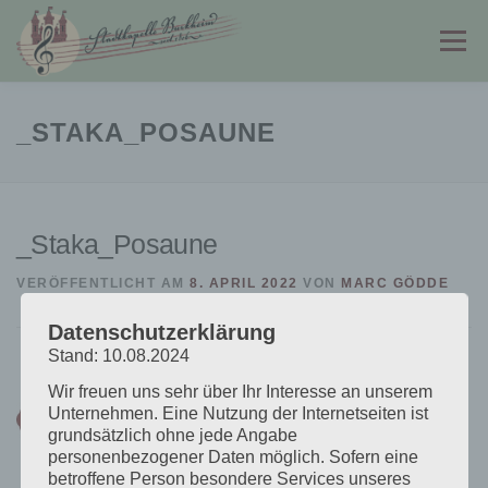
Zum
Inhalt
Menü
springen
STADTKAPELLE
JUGENDKAPELLE
_STAKA_POSAUNE
FÖRDERVEREIN
PARTNER & LINKS
KONTAKT
_Staka_Posaune
VERÖFFENTLICHT AM
8. APRIL 2022
VON
MARC GÖDDE
Datenschutzerklärung
Stand: 10.08.2024
Wir freuen uns sehr über Ihr Interesse an unserem
Unternehmen. Eine Nutzung der Internetseiten ist
grundsätzlich ohne jede Angabe
personenbezogener Daten möglich. Sofern eine
betroffene Person besondere Services unseres