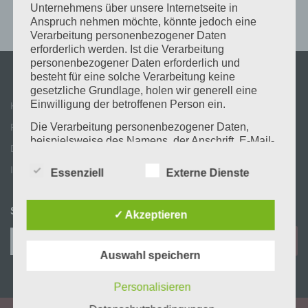
Unternehmens über unsere Internetseite in
Anspruch nehmen möchte, könnte jedoch eine
Verarbeitung personenbezogener Daten
erforderlich werden. Ist die Verarbeitung
personenbezogener Daten erforderlich und
besteht für eine solche Verarbeitung keine
gesetzliche Grundlage, holen wir generell eine
Einwilligung der betroffenen Person ein.
Kontakt
Die Verarbeitung personenbezogener Daten,
Partner & Links
beispielsweise des Namens, der Anschrift, E-Mail-
Datenschutz
Adresse oder Telefonnummer einer betroffenen
Person, erfolgt stets im Einklang mit der
Impressum
Essenziell
Externe Dienste
Datenschutz-Grundverordnung und in
Übereinstimmung mit den für uns geltenden
landesspezifischen Datenschutzbestimmungen.
SUCHE
✓ Akzeptieren
Mittels dieser Datenschutzerklärung möchte unser
Suchen
Unternehmen die Öffentlichkeit über Art, Umfang
und Zweck der von uns erhobenen, genutzten und
nach:
Auswahl speichern
verarbeiteten personenbezogenen Daten
informieren. Ferner werden betroffene Personen
Personalisieren
mittels dieser Datenschutzerklärung über die ihnen
zustehenden Rechte aufgeklärt.