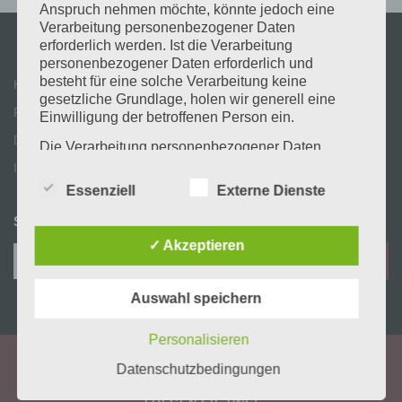
Anspruch nehmen möchte, könnte jedoch eine
Verarbeitung personenbezogener Daten
erforderlich werden. Ist die Verarbeitung
personenbezogener Daten erforderlich und
besteht für eine solche Verarbeitung keine
Kontakt
gesetzliche Grundlage, holen wir generell eine
Partner & Links
Einwilligung der betroffenen Person ein.
Datenschutz
Die Verarbeitung personenbezogener Daten,
beispielsweise des Namens, der Anschrift, E-Mail-
Impressum
Adresse oder Telefonnummer einer betroffenen
Essenziell
Externe Dienste
Person, erfolgt stets im Einklang mit der
Datenschutz-Grundverordnung und in
SUCHE
Übereinstimmung mit den für uns geltenden
✓ Akzeptieren
Suchen
landesspezifischen Datenschutzbestimmungen.
Mittels dieser Datenschutzerklärung möchte unser
nach:
Unternehmen die Öffentlichkeit über Art, Umfang
Auswahl speichern
und Zweck der von uns erhobenen, genutzten und
verarbeiteten personenbezogenen Daten
Personalisieren
informieren. Ferner werden betroffene Personen
mittels dieser Datenschutzerklärung über die ihnen
Datenschutzbedingungen
zustehenden Rechte aufgeklärt.