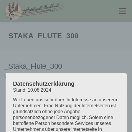
Zum
Inhalt
Menü
springen
STADTKAPELLE
JUGENDKAPELLE
_STAKA_FLUTE_300
FÖRDERVEREIN
PARTNER & LINKS
KONTAKT
_Staka_Flute_300
VERÖFFENTLICHT AM
9. APRIL 2022
VON
MARC GÖDDE
Datenschutzerklärung
Stand: 10.08.2024
Wir freuen uns sehr über Ihr Interesse an unserem
Unternehmen. Eine Nutzung der Internetseiten ist
grundsätzlich ohne jede Angabe
personenbezogener Daten möglich. Sofern eine
betroffene Person besondere Services unseres
Unternehmens über unsere Internetseite in