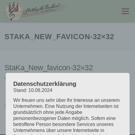
Zum
Inhalt
Menü
springen
STADTKAPELLE
JUGENDKAPELLE
STAKA_NEW_FAVICON-32×32
FÖRDERVEREIN
PARTNER & LINKS
KONTAKT
StaKa_New_favicon-32×32
VERÖFFENTLICHT AM
3. APRIL 2025
VON
MARC GÖDDE
Datenschutzerklärung
Stand: 10.08.2024
Wir freuen uns sehr über Ihr Interesse an unserem
Unternehmen. Eine Nutzung der Internetseiten ist
grundsätzlich ohne jede Angabe
personenbezogener Daten möglich. Sofern eine
betroffene Person besondere Services unseres
Unternehmens über unsere Internetseite in