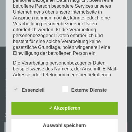
personenbezogener Daten möglich. Sofern eine
betroffene Person besondere Services unseres
Unternehmens über unsere Internetseite in
Anspruch nehmen möchte, könnte jedoch eine
Verarbeitung personenbezogener Daten
erforderlich werden. Ist die Verarbeitung
personenbezogener Daten erforderlich und
besteht für eine solche Verarbeitung keine
gesetzliche Grundlage, holen wir generell eine
Einwilligung der betroffenen Person ein.
Die Verarbeitung personenbezogener Daten,
beispielsweise des Namens, der Anschrift, E-Mail-
Kontakt
Adresse oder Telefonnummer einer betroffenen
Partner & Links
Person, erfolgt stets im Einklang mit der
Datenschutz-Grundverordnung und in
Datenschutz
Essenziell
Externe Dienste
Übereinstimmung mit den für uns geltenden
Impressum
landesspezifischen Datenschutzbestimmungen.
Mittels dieser Datenschutzerklärung möchte unser
✓ Akzeptieren
Unternehmen die Öffentlichkeit über Art, Umfang
SUCHE
und Zweck der von uns erhobenen, genutzten und
verarbeiteten personenbezogenen Daten
Suchen
Auswahl speichern
informieren. Ferner werden betroffene Personen
nach: