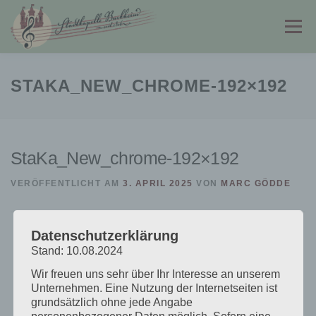
Zum
Inhalt
Menü
springen
STADTKAPELLE
JUGENDKAPELLE
STAKA_NEW_CHROME-192×192
FÖRDERVEREIN
PARTNER & LINKS
KONTAKT
StaKa_New_chrome-192×192
VERÖFFENTLICHT AM
3. APRIL 2025
VON
MARC GÖDDE
Datenschutzerklärung
Stand: 10.08.2024
Wir freuen uns sehr über Ihr Interesse an unserem
Unternehmen. Eine Nutzung der Internetseiten ist
grundsätzlich ohne jede Angabe