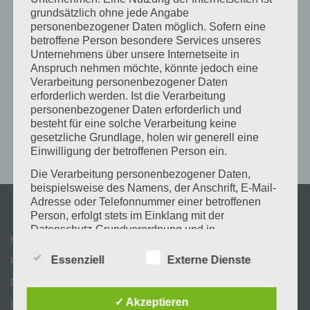
grundsätzlich ohne jede Angabe
personenbezogener Daten möglich. Sofern eine
betroffene Person besondere Services unseres
Unternehmens über unsere Internetseite in
Anspruch nehmen möchte, könnte jedoch eine
Verarbeitung personenbezogener Daten
erforderlich werden. Ist die Verarbeitung
personenbezogener Daten erforderlich und
besteht für eine solche Verarbeitung keine
gesetzliche Grundlage, holen wir generell eine
Einwilligung der betroffenen Person ein.
Die Verarbeitung personenbezogener Daten,
beispielsweise des Namens, der Anschrift, E-Mail-
Adresse oder Telefonnummer einer betroffenen
Person, erfolgt stets im Einklang mit der
Datenschutz-Grundverordnung und in
Kontakt
Übereinstimmung mit den für uns geltenden
landesspezifischen Datenschutzbestimmungen.
Essenziell
Externe Dienste
Partner & Links
Mittels dieser Datenschutzerklärung möchte unser
Datenschutz
Unternehmen die Öffentlichkeit über Art, Umfang
und Zweck der von uns erhobenen, genutzten und
✓ Akzeptieren
Impressum