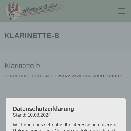
Zum
Inhalt
Menü
springen
STADTKAPELLE
JUGENDKAPELLE
KLARINETTE-B
FÖRDERVEREIN
PARTNER & LINKS
KONTAKT
Klarinette-b
VERÖFFENTLICHT AM
18. MÄRZ 2026
VON
MARC GÖDDE
Datenschutzerklärung
Stand: 10.08.2024
Wir freuen uns sehr über Ihr Interesse an unserem
Unternehmen. Eine Nutzung der Internetseiten ist