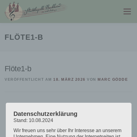
Zum
Inhalt
Menü
springen
STADTKAPELLE
JUGENDKAPELLE
FLÖTE1-B
FÖRDERVEREIN
PARTNER & LINKS
KONTAKT
Flöte1-b
VERÖFFENTLICHT AM
18. MÄRZ 2026
VON
MARC GÖDDE
Datenschutzerklärung
Stand: 10.08.2024
Wir freuen uns sehr über Ihr Interesse an unserem
Unternehmen. Eine Nutzung der Internetseiten ist