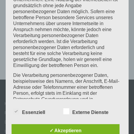
grundsätzlich ohne jede Angabe
personenbezogener Daten möglich. Sofern eine
betroffene Person besondere Services unseres
Unternehmens über unsere Internetseite in
Anspruch nehmen möchte, könnte jedoch eine
Verarbeitung personenbezogener Daten
erforderlich werden. Ist die Verarbeitung
personenbezogener Daten erforderlich und
besteht für eine solche Verarbeitung keine
gesetzliche Grundlage, holen wir generell eine
Einwilligung der betroffenen Person ein.
Die Verarbeitung personenbezogener Daten,
beispielsweise des Namens, der Anschrift, E-Mail-
Adresse oder Telefonnummer einer betroffenen
Person, erfolgt stets im Einklang mit der
Datenschutz-Grundverordnung und in
Kontakt
Übereinstimmung mit den für uns geltenden
landesspezifischen Datenschutzbestimmungen.
Essenziell
Externe Dienste
Partner & Links
Mittels dieser Datenschutzerklärung möchte unser
Datenschutz
Unternehmen die Öffentlichkeit über Art, Umfang
und Zweck der von uns erhobenen, genutzten und
✓ Akzeptieren
Impressum